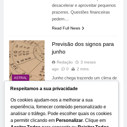
desacelerar e aproveitar pequenos
prazeres. Questões financeiras
pedem…
Read Full News
Previsão dos signos para
junho
Redação
3 meses
ago
0
2 mins
Junho chega trazendo um clima de
ASTRAL
reorganização emocional, decisões
Respeitamos a sua privacidade
práticas e mais clareza sobre
caminhos pessoais. É um mês que
Os cookies ajudam-nos a melhorar a sua
favorece ajustes, tanto internos
experiência, fornecer conteúdo personalizado e
quanto externos, e pede mais
analisar o tráfego. Pode escolher quais os cookies
consciência nas escolhas do dia a
a permitir clicando em
Personalizar
. Clique em
dia. Abaixo, confira as tendências