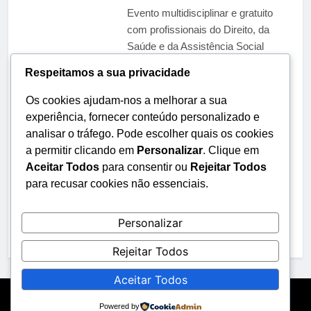
Evento multidisciplinar e gratuito
com profissionais do Direito, da
Saúde e da Assistência Social
tratará de políticas públicas
Respeitamos a sua privacidade
eficazes para o envelhecimento da
população O Instituto dos
Os cookies ajudam-nos a melhorar a sua
Advogados de São Paulo (IASP)
experiência, fornecer conteúdo personalizado e
realizará, na próxima sexta-feira
analisar o tráfego. Pode escolher quais os cookies
(12/06), às 10h, o evento presencial
a permitir clicando em
Personalizar
. Clique em
e gratuito “Envelhecer com
Aceitar Todos
para consentir ou
Rejeitar Todos
Direitos”. Organizado pela
para recusar cookies não essenciais.
Comissão de Direitos Humanos
do…
Personalizar
Read Full News
Rejeitar Todos
Aceitar Todos
Newsmatic - News WordPress Theme 2026. Powered By
Powered by